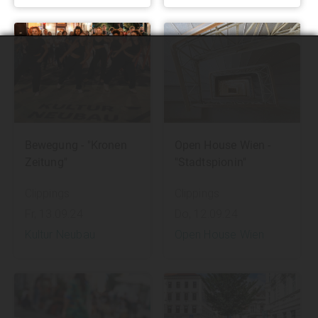
Bewegung - "Kronen
Open House Wien -
Zeitung"
"Stadtspionin"
Clippings
Clippings
Fr, 13.09.24
Do, 12.09.24
Kultur Neubau
Open House Wien