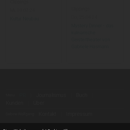
Clippings
Clippings
Mi, 10.07.24
Do, 25.04.24
Kultur Neubau
Mystery Dinner - das
kulinarische
Geistertheater von
Gabriele Hasmann
PR
Journalismus
Buch
Menu
Kunden
Über
Kontakt
Impressum
Sabine Wolfgang