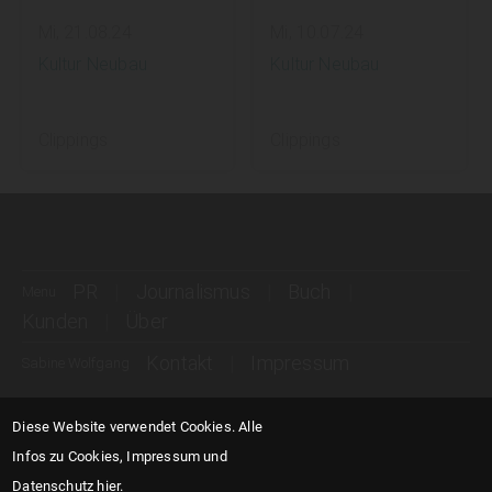
Mi, 21.08.24
Mi, 10.07.24
Kultur Neubau
Kultur Neubau
Clippings
Clippings
PR
Journalismus
Buch
Menu
Kunden
Über
Kontakt
Impressum
Sabine Wolfgang
Diese Website verwendet Cookies.
Alle
Infos zu Cookies, Impressum und
Datenschutz hier.