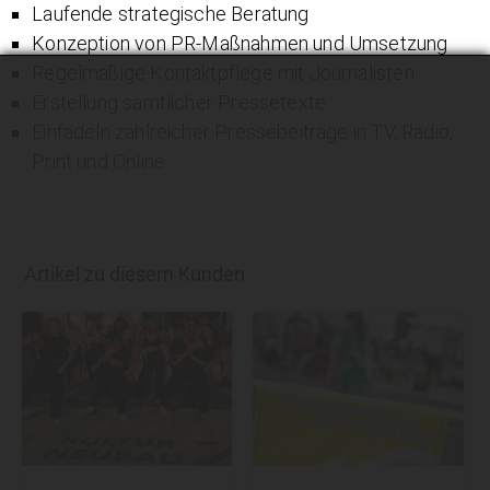
Laufende strategische Beratung
Konzeption von PR-Maßnahmen und Umsetzung
Regelmäßige Kontaktpflege mit Journalisten
Erstellung sämtlicher Pressetexte
Einfädeln zahlreicher Pressebeiträge in TV, Radio,
Print und Online
Artikel zu diesem Kunden