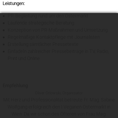
Leistungen:
PR-Begleitung rund um den Ostermarkt
Laufende strategische Beratung
Konzeption von PR-Maßnahmen und Umsetzung
Regelmäßige Kontaktpflege mit Journalisten
Erstellung sämtlicher Pressetexte
Einfädeln zahlreicher Pressebeiträge in TV, Radio,
Print und Online
Empfehlung
Oliver Orlowski, Organisator
Mit Herz und Professionalität betreute Fr. Mag. Sabine
Wolfgang erfolgreich den I.Veganen Ostermarkt in
Wien. Da wir schon des Öfteren von Frau Mag.